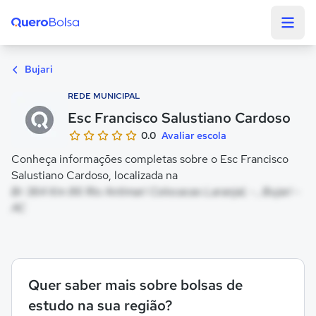
Quero Bolsa
Bujari
REDE MUNICIPAL
Esc Francisco Salustiano Cardoso
0.0
Avaliar escola
Conheça informações completas sobre o Esc Francisco
Salustiano Cardoso, localizada na
Br 364 Km 86 Rio Antimari Colocacao Laranjal, - , Bujari -
AC
Quer saber mais sobre bolsas de
estudo na sua região?