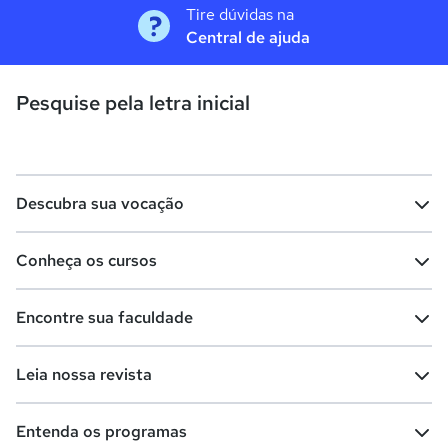
Tire dúvidas na
Central de ajuda
Pesquise pela letra inicial
Descubra sua vocação
Conheça os cursos
Teste vocacional
Lista de profissões
Encontre sua faculdade
Salários na sua região
Lista de cursos
Cursos de graduação
Leia nossa revista
Cursos de pós-graduação
Cursos livres
Lista de faculdades
Faculdades na sua cidade
Entenda os programas
Cursos técnicos
Cursos a distância (EaD)
Comunidade Quero