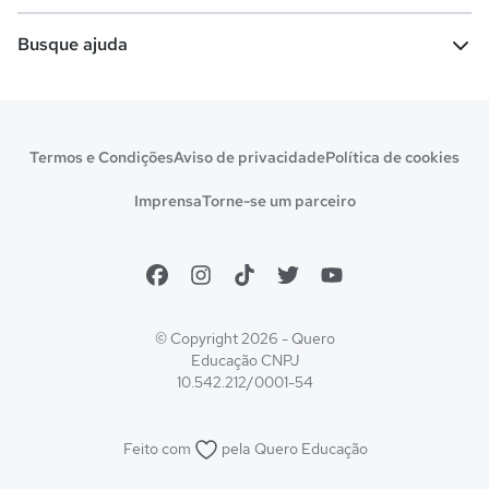
Vestibular e Enem
Dicas e curiosidades
Escolas
Cursos gratuitos
Busque ajuda
Profissões
Pós-graduação
Notas de corte
Enem
Idiomas
Cursos técnicos
Manual do Enem
Sisu
Sobre o Quero Bolsa
Primeiros passos
Termos e Condições
Aviso de privacidade
Política de cookies
Escolas
Prouni
Fies
Reembolso e cancelamento
Financeiro e regras
Imprensa
Torne-se um parceiro
Pronatec
Sisutec
Atendimento e suporte
Matrícula e validação
Encceja
Vs Mais Estudo/Neora
Educa Brasil
© Copyright 2026 - Quero
Educação
CNPJ
10.542.212/0001-54
Feito com
pela
Quero Educação