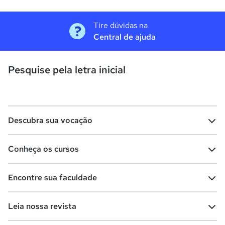
Tire dúvidas na
Central de ajuda
Pesquise pela letra inicial
Descubra sua vocação
Conheça os cursos
Teste vocacional
Lista de profissões
Encontre sua faculdade
Salários na sua região
Lista de cursos
Cursos de graduação
Leia nossa revista
Cursos de pós-graduação
Cursos livres
Lista de faculdades
Faculdades na sua cidade