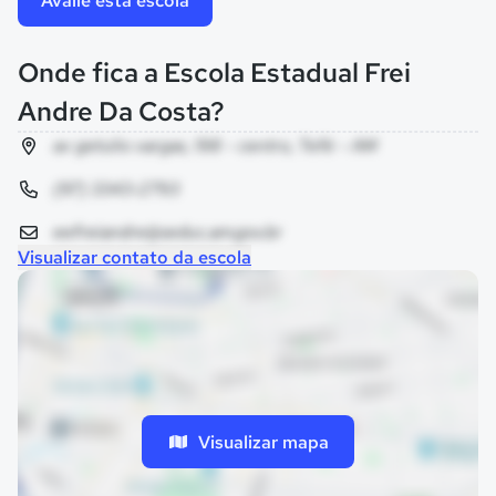
Avalie esta escola
Onde fica a Escola Estadual Frei
Andre Da Costa?
av getulio vargas, 198 - centro, Tefé - AM
(97) 3343-2793
eefreiandre@seduc.am.gov.br
Visualizar contato da escola
Visualizar mapa