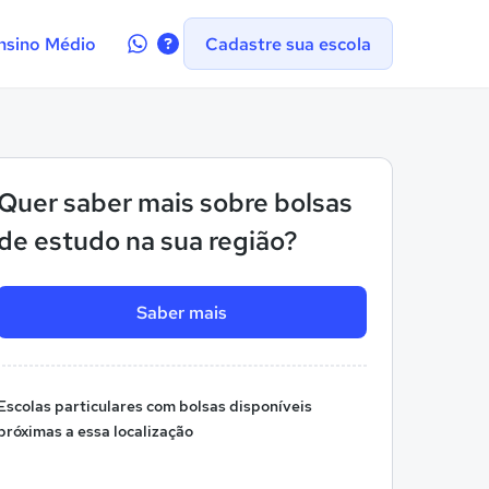
Contate-
nsino Médio
Cadastre sua escola
nos
no
WhatsApp
Quer saber mais sobre bolsas
de estudo na sua região?
Saber mais
Escolas particulares com bolsas disponíveis
próximas a essa localização