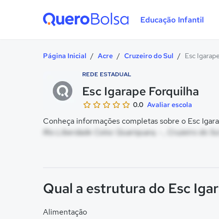
Educação Infantil
Quero Bolsa
Página Inicial
/
Acre
/
Cruzeiro do Sul
/
Esc Igarape
REDE ESTADUAL
Esc Igarape Forquilha
0.0
Avaliar escola
Conheça informações completas sobre o Esc Igarap
Rio Liberdade Coloc Quariquara, - , Cruzeiro do Su
Qual a estrutura do Esc Iga
Alimentação