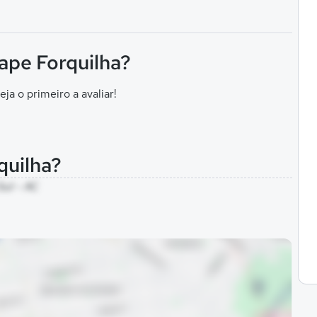
rape Forquilha?
eja o primeiro a avaliar!
quilha?
Sul - AC