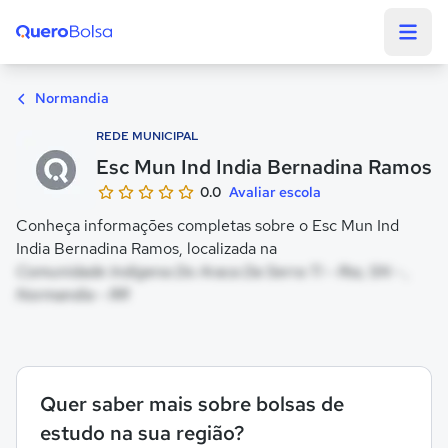
Quero Bolsa
Normandia
REDE MUNICIPAL
Esc Mun Ind India Bernadina Ramos
0.0
Avaliar escola
Conheça informações completas sobre o Esc Mun Ind
India Bernadina Ramos, localizada na
Comunidade Indigena Do Araca Da Serra Ti - Rss, SN - ,
Normandia - RR
Quer saber mais sobre bolsas de
estudo na sua região?