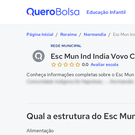
Educação Infantil
Quero Bolsa
Página Inicial
/
Roraima
/
Normandia
/
Esc Mun Ind
REDE MUNICIPAL
Esc Mun Ind India Vovo C
0.0
Avaliar escola
Conheça informações completas sobre o Esc Mun In
Comunidade Indigena Do Napoleao, - , Normandia 
Qual a estrutura do Esc Mun
Alimentação