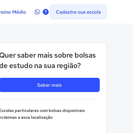
Contate-
nsino Médio
Cadastre sua escola
nos
no
WhatsApp
Quer saber mais sobre bolsas
de estudo na sua região?
Saber mais
Escolas particulares com bolsas disponíveis
próximas a essa localização