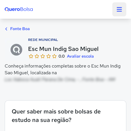
Quero Bolsa
Fonte Boa
REDE MUNICIPAL
Esc Mun Indig Sao Miguel
0.0
Avaliar escola
Conheça informações completas sobre o Esc Mun Indig
Sao Miguel, localizada na
Loc Itaboca Auati Parana De Cima, - , Fonte Boa - AM
Quer saber mais sobre bolsas de
estudo na sua região?