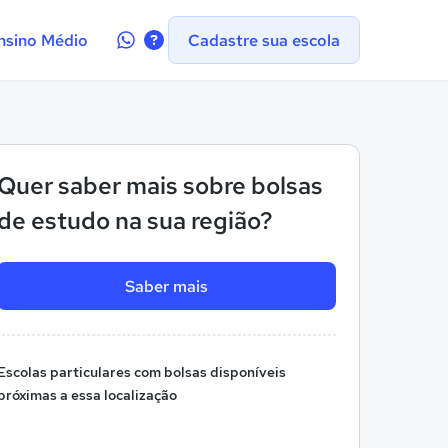
Contate-
nsino Médio
Cadastre sua escola
nos
no
WhatsApp
Quer saber mais sobre bolsas
de estudo na sua região?
Saber mais
Escolas particulares com bolsas disponíveis
próximas a essa localização