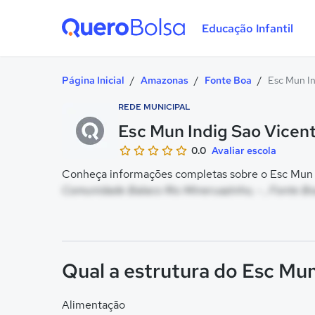
Educação Infantil
Quero Bolsa
Página Inicial
/
Amazonas
/
Fonte Boa
/
Esc Mun In
REDE MUNICIPAL
Esc Mun Indig Sao Vicen
0.0
Avaliar escola
Conheça informações completas sobre o Esc Mun In
Comunidade Balaco Rio Mineruazinho, - , Fonte B
Qual a estrutura do Esc Mun
Alimentação