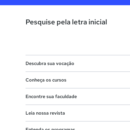
Pesquise pela letra inicial
Descubra sua vocação
Conheça os cursos
Teste vocacional
Encontre sua faculdade
Lista de profissões
Lista de cursos
Salários na sua região
Leia nossa revista
Cursos de graduação
Lista de faculdades
Cursos de pós-graduação
Entenda os programas