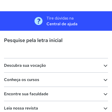
Tire dúvidas na
Central de ajuda
Pesquise pela letra inicial
Descubra sua vocação
Conheça os cursos
Teste vocacional
Lista de profissões
Encontre sua faculdade
Salários na sua região
Lista de cursos
Cursos de graduação
Leia nossa revista
Cursos de pós-graduação
Cursos livres