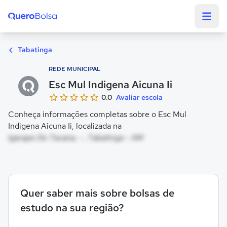
Quero Bolsa
Tabatinga
REDE MUNICIPAL
Esc Mul Indigena Aicuna Ii
0.0
Avaliar escola
Conheça informações completas sobre o Esc Mul
Indigena Aicuna Ii, localizada na
Igarape Do Tacana, - , Tabatinga - AM
Quer saber mais sobre bolsas de
estudo na sua região?