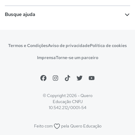
Comunidade Quero
Vestibular e Enem
Dicas e curiosidades
Escolas
Cursos gratuitos
Busque ajuda
Profissões
Pós-graduação
Notas de corte
Enem
Idiomas
Cursos técnicos
Manual do Enem
Sisu
Sobre o Quero Bolsa
Primeiros passos
Termos e Condições
Aviso de privacidade
Política de cookies
Escolas
Prouni
Fies
Reembolso e cancelamento
Financeiro e regras
Imprensa
Torne-se um parceiro
Pronatec
Sisutec
Atendimento e suporte
Matrícula e validação
Encceja
Vs Mais Estudo/Neora
Educa Brasil
© Copyright 2026 - Quero
Educação
CNPJ
10.542.212/0001-54
Feito com
pela
Quero Educação