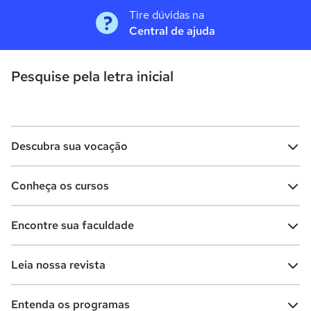
Tire dúvidas na
Central de ajuda
Pesquise pela letra inicial
Descubra sua vocação
Conheça os cursos
Teste vocacional
Lista de profissões
Encontre sua faculdade
Salários na sua região
Lista de cursos
Cursos de graduação
Leia nossa revista
Cursos de pós-graduação
Cursos livres
Lista de faculdades
Faculdades na sua cidade
Entenda os programas
Cursos técnicos
Cursos a distância (EaD)