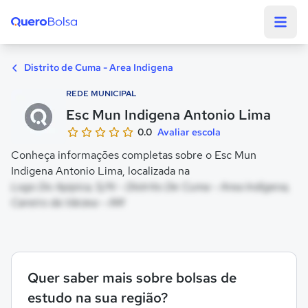
Quero Bolsa
Distrito de Cuma - Area Indigena
REDE MUNICIPAL
Esc Mun Indigena Antonio Lima
0.0
Avaliar escola
Conheça informações completas sobre o Esc Mun
Indigena Antonio Lima, localizada na
Logo Do Apipica, S/N - Distrito De Cuma - Area Indigena,
Careiro da Várzea - AM
Quer saber mais sobre bolsas de
estudo na sua região?