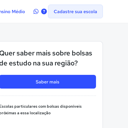
Contate-
nsino Médio
Cadastre sua escola
nos
no
WhatsApp
Quer saber mais sobre bolsas
de estudo na sua região?
Saber mais
Escolas particulares com bolsas disponíveis
próximas a essa localização