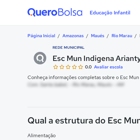
Educação Infantil
Quero Bolsa
Página Inicial
/
Amazonas
/
Maués
/
Rio Marau
/
REDE MUNICIPAL
Esc Mun Indigena Arianty
0.0
Avaliar escola
Conheça informações completas sobre o Esc Mun In
Com. Santa Izabel, - Rio Marau, Maués - AM
Qual a estrutura do Esc Mun
Alimentação