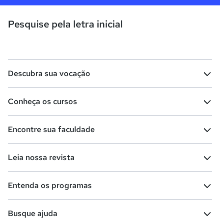
Pesquise pela letra inicial
Descubra sua vocação
Conheça os cursos
Teste vocacional
Lista de profissões
Encontre sua faculdade
Salários na sua região
Lista de cursos
Cursos de graduação
Leia nossa revista
Cursos de pós-graduação
Cursos livres
Lista de faculdades
Faculdades na sua cidade
Entenda os programas
Cursos técnicos
Cursos a distância (EaD)
Comunidade Quero
Vestibular e Enem
Dicas e curiosidades
Escolas
Cursos gratuitos
Busque ajuda