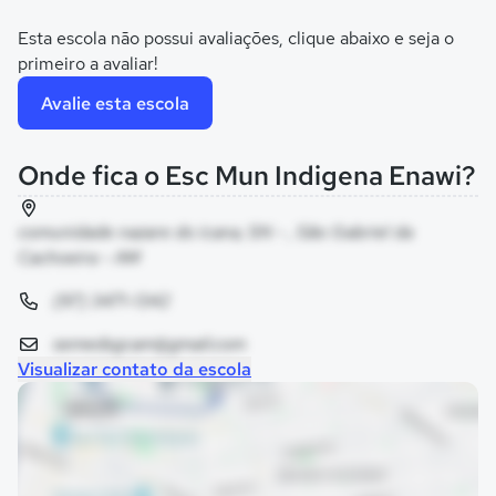
Esta escola não possui avaliações, clique abaixo e seja o
primeiro a avaliar!
Avalie esta escola
Onde fica o Esc Mun Indigena Enawi?
comunidade nazare do icana, SN - , São Gabriel da
Cachoeira - AM
(97) 3471-1342
semedsgcam@gmail.com
Visualizar contato da escola