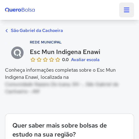
Quero Bolsa
São Gabriel da Cachoeira
REDE MUNICIPAL
Esc Mun Indigena Enawi
0.0
Avaliar escola
Conheça informações completas sobre o Esc Mun
Indigena Enawi, localizada na
Comunidade Nazare Do Icana, SN - , São Gabriel da
Cachoeira - AM
Quer saber mais sobre bolsas de
estudo na sua região?