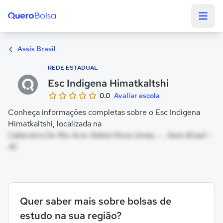
Quero Bolsa
Assis Brasil
REDE ESTADUAL
Esc Indigena Himatkaltshi
0.0
Avaliar escola
Conheça informações completas sobre o Esc Indigena
Himatkaltshi, localizada na
Cabeceira Do Rio Acre Aldeia Nova Uniao, - , Assis Brasil -
AC
Quer saber mais sobre bolsas de
estudo na sua região?