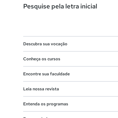
Pesquise pela letra inicial
Descubra sua vocação
Conheça os cursos
Teste vocacional
Encontre sua faculdade
Lista de profissões
Lista de cursos
Salários na sua região
Leia nossa revista
Cursos de graduação
Lista de faculdades
Cursos de pós-graduação
Entenda os programas
Faculdades na sua cidade
Vestibular e Enem
Cursos livres
Comunidade Quero