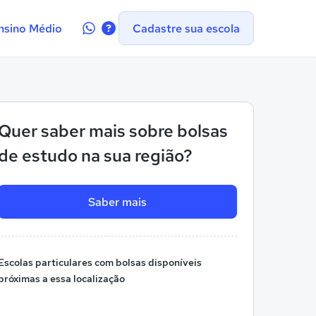
Contate-
nsino Médio
Cadastre sua escola
nos
no
WhatsApp
Quer saber mais sobre bolsas
de estudo na sua região?
Saber mais
Escolas particulares com bolsas disponíveis
próximas a essa localização