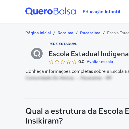
Educação Infantil
Quero Bolsa
Página Inicial
/
Roraima
/
Pacaraima
/
Escola Estad
REDE ESTADUAL
Escola Estadual Indigena 
0.0
Avaliar escola
Conheça informações completas sobre a Escola Esta
Comunidade Do Aleluia, - , Pacaraima - RR
Qual a estrutura da Escola 
Insikiram?