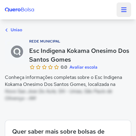
Quero Bolsa
Uniao
REDE MUNICIPAL
Esc Indigena Kokama Onesimo Dos
Santos Gomes
0.0
Avaliar escola
Conheça informações completas sobre o Esc Indigena
Kokama Onesimo Dos Santos Gomes, localizada na
Novo Sao Jose Do Aute, SN - Uniao, São Paulo de
Olivença - AM
Quer saber mais sobre bolsas de