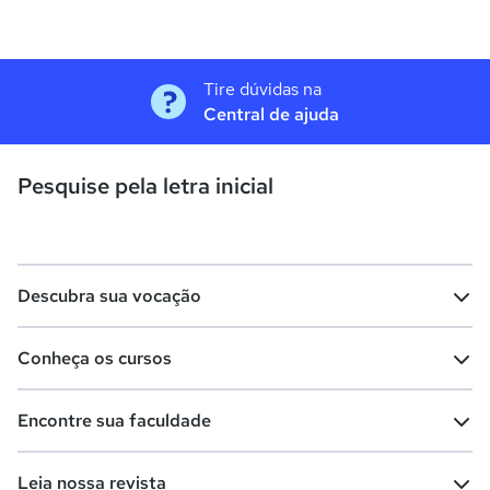
Tire dúvidas na
Central de ajuda
Pesquise pela letra inicial
Descubra sua vocação
Conheça os cursos
Teste vocacional
Lista de profissões
Encontre sua faculdade
Salários na sua região
Lista de cursos
Cursos de graduação
Leia nossa revista