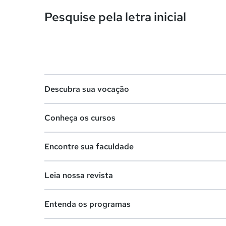
Pesquise pela letra inicial
Descubra sua vocação
Conheça os cursos
Teste vocacional
Encontre sua faculdade
Lista de profissões
Lista de cursos
Salários na sua região
Leia nossa revista
Cursos de graduação
Lista de faculdades
Cursos de pós-graduação
Entenda os programas
Faculdades na sua cidade
Vestibular e Enem
Cursos livres