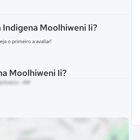
 Indigena Moolhiweni Ii?
eja o primeiro a avaliar!
na Moolhiweni Ii?
Cachoeira - AM