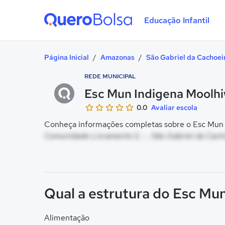
Educação Infantil
Quero Bolsa
Página Inicial
/
Amazonas
/
São Gabriel da Cachoei
REDE MUNICIPAL
Esc Mun Indigena Moolhiw
0.0
Avaliar escola
Conheça informações completas sobre o Esc Mun In
Comunidade Livramento Ii, - , São Gabriel da Cach
Qual a estrutura do Esc Mun
Alimentação