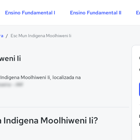
Ensino Fundamental I
Ensino Fundamental II
E
ra
/
Esc Mun Indigena Moolhiweni Ii
eni Ii
digena Moolhiweni Ii, localizada na
oeira - AM
 Indigena Moolhiweni Ii?