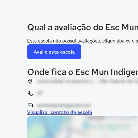
Qual a avaliação do Esc Mun
Esta escola não possui avaliações, clique abaixo e s
Avalie esta escola
Onde fica o Esc Mun Indige
comunidade livramento ii, - , São Gabriel da 
97
semedsgcam@gmail.com
Visualizar contato da escola