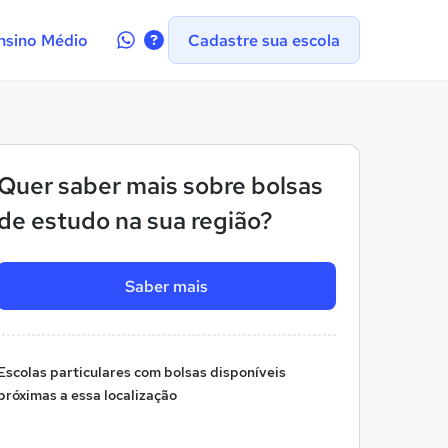
Contate-
nsino Médio
Cadastre sua escola
nos
no
WhatsApp
Quer saber mais sobre bolsas
de estudo na sua região?
Saber mais
Escolas particulares com bolsas disponíveis
próximas a essa localização