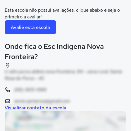
Esta escola não possui avaliações, clique abaixo e seja o
primeiro a avaliar!
Avalie esta escola
Onde fica o Esc Indigena Nova
Fronteira?
t.i alto purus aldeia nova fronteira, SN - zona rural, Santa
Rosa do Purus - AC
(68) 3615-1066
seme.santarosa@gmail.com
Visualizar contato da escola