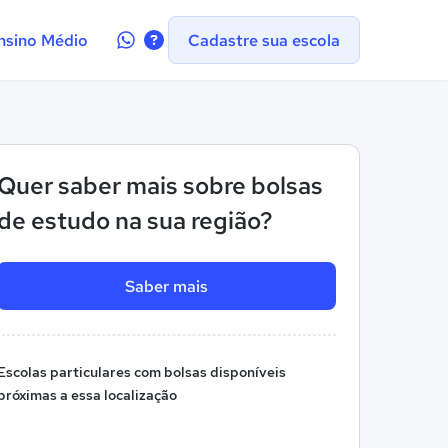
Contate-
nsino Médio
Cadastre sua escola
nos
no
WhatsApp
Quer saber mais sobre bolsas
de estudo na sua região?
Saber mais
Escolas particulares com bolsas disponíveis
próximas a essa localização