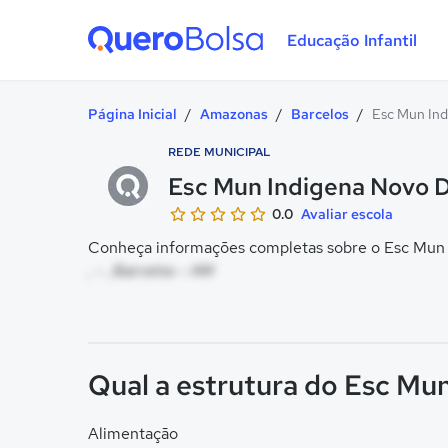
Educação Infantil
Quero Bolsa
Página Inicial
/
Amazonas
/
Barcelos
/
Esc Mun In
REDE MUNICIPAL
Esc Mun Indigena Novo 
0.0
Avaliar escola
Conheça informações completas sobre o Esc Mun 
, - , Barcelos - AM
Qual a estrutura do Esc M
Alimentação