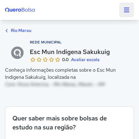
Quero Bolsa
Rio Marau
REDE MUNICIPAL
Esc Mun Indigena Sakukuig
0.0
Avaliar escola
Conheça informações completas sobre o Esc Mun
Indigena Sakukuig, localizada na
Com. Nova America, - Rio Marau, Maués - AM
Quer saber mais sobre bolsas de
estudo na sua região?