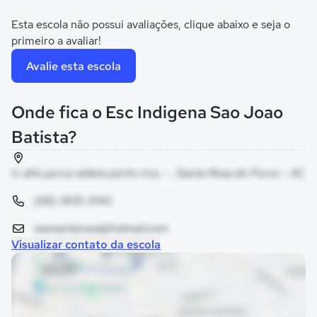
Esta escola não possui avaliações, clique abaixo e seja o
primeiro a avaliar!
Avalie esta escola
Onde fica o Esc Indigena Sao Joao
Batista?
t.i alto purus aldeia porto rico, - , Santa Rosa do Purus - AC
(68) 3615-1043
seesantarosa@hotmail.com
Visualizar contato da escola