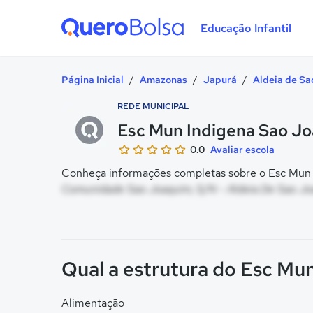
Educação Infantil
Quero Bolsa
Página Inicial
/
Amazonas
/
Japurá
/
Aldeia de S
REDE MUNICIPAL
Esc Mun Indigena Sao Jo
0.0
Avaliar escola
Conheça informações completas sobre o Esc Mun In
Comunidade Sao Joaquim, S/N - Aldeia De Sao Jo
Qual a estrutura do Esc Mu
Alimentação