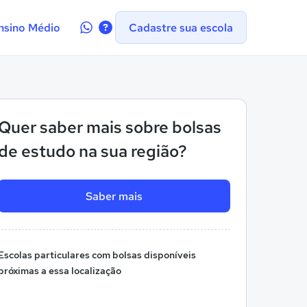
Contate-
nsino Médio
Cadastre sua escola
nos
no
WhatsApp
Quer saber mais sobre bolsas
de estudo na sua região?
Saber mais
Escolas particulares com bolsas disponíveis
próximas a essa localização