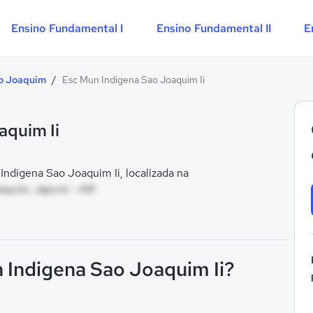
Ensino Fundamental I
Ensino Fundamental II
E
ao Joaquim
/
Esc Mun Indigena Sao Joaquim Ii
aquim Ii
digena Sao Joaquim Ii, localizada na
aquim, Japurá - AM
n Indigena Sao Joaquim Ii?