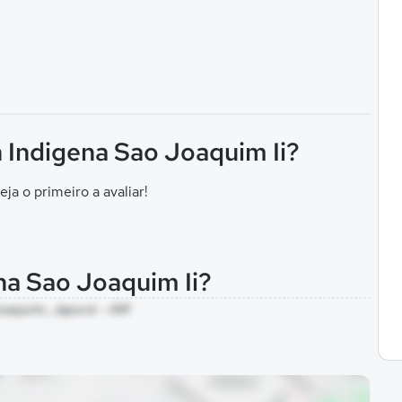
n Indigena Sao Joaquim Ii?
eja o primeiro a avaliar!
na Sao Joaquim Ii?
joaquim, Japurá - AM