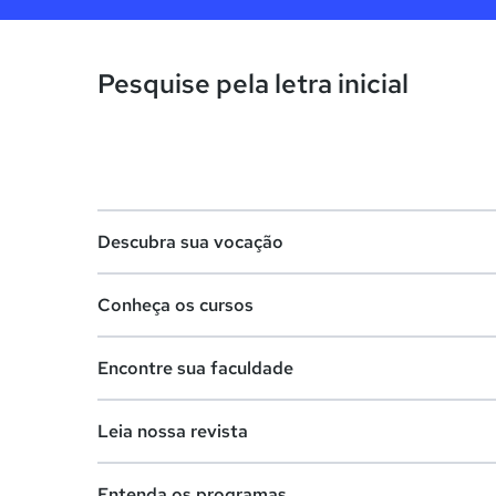
Pesquise pela letra inicial
Descubra sua vocação
Conheça os cursos
Teste vocacional
Encontre sua faculdade
Lista de profissões
Lista de cursos
Salários na sua região
Leia nossa revista
Cursos de graduação
Lista de faculdades
Cursos de pós-graduação
Entenda os programas