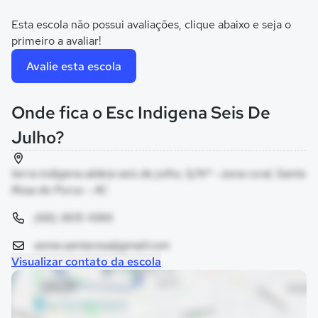
Esta escola não possui avaliações, clique abaixo e seja o
primeiro a avaliar!
Avalie esta escola
Onde fica o Esc Indigena Seis De
Julho?
terra indigena aldeia seis de julho, S/Nº - zona rural, Santa
Rosa do Purus - AC
(68) 3615-1066
seme.santarosa@gmail.com
Visualizar contato da escola