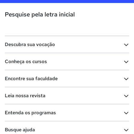
Pesquise pela letra inicial
Descubra sua vocação
Conheça os cursos
Teste vocacional
Lista de profissões
Encontre sua faculdade
Salários na sua região
Lista de cursos
Cursos de graduação
Leia nossa revista
Cursos de pós-graduação
Cursos livres
Lista de faculdades
Faculdades na sua cidade
Entenda os programas
Cursos técnicos
Cursos a distância (EaD)
Comunidade Quero
Vestibular e Enem
Dicas e curiosidades
Escolas
Cursos gratuitos
Busque ajuda
Profissões
Pós-graduação