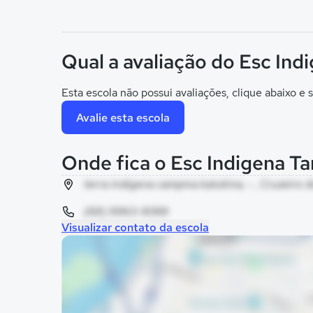
Qual a avaliação do Esc In
Esta escola não possui avaliações, clique abaixo e s
Avalie esta escola
Onde fica o Esc Indigena T
terra indigena campina katukina, - , Cruzeiro d
(68) 9963-9069
Visualizar contato da escola