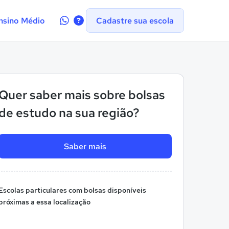
Contate-
nsino Médio
Cadastre sua escola
nos
no
WhatsApp
Quer saber mais sobre bolsas
de estudo na sua região?
Saber mais
Escolas particulares com bolsas disponíveis
próximas a essa localização