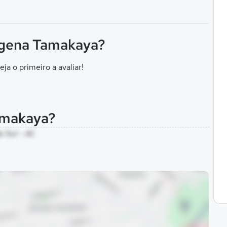
digena Tamakaya?
eja o primeiro a avaliar!
amakaya?
o Sul - AC