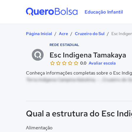
Educação Infantil
Quero Bolsa
Página Inicial
/
Acre
/
Cruzeiro do Sul
/
Esc Indige
REDE ESTADUAL
Esc Indigena Tamakaya
0.0
Avaliar escola
Conheça informações completas sobre o Esc Indig
Terra Indigena Campina Katukina, - , Cruzeiro do S
Qual a estrutura do Esc In
Alimentação