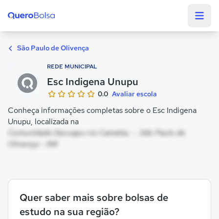
Quero Bolsa
São Paulo de Olivença
REDE MUNICIPAL
Esc Indigena Unupu
0.0
Avaliar escola
Conheça informações completas sobre o Esc Indigena
Unupu, localizada na
Comunidade Decuapu-rio Camatia, - , São Paulo de
Olivença - AM
Quer saber mais sobre bolsas de
estudo na sua região?