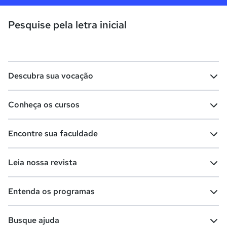
Pesquise pela letra inicial
Descubra sua vocação
Conheça os cursos
Teste vocacional
Lista de profissões
Encontre sua faculdade
Salários na sua região
Lista de cursos
Cursos de graduação
Leia nossa revista
Cursos de pós-graduação
Cursos livres
Lista de faculdades
Faculdades na sua cidade
Entenda os programas
Cursos técnicos
Cursos a distância (EaD)
Comunidade Quero
Vestibular e Enem
Dicas e curiosidades
Escolas
Cursos gratuitos
Busque ajuda