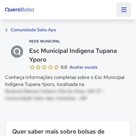
Quero Bolsa
Comunidade Sahu Ape
REDE MUNICIPAL
Esc Municipal Indigena Tupana
Yporo
0.0
Avaliar escola
Conheça informações completas sobre o Esc Municipal
Indigena Tupana Yporo, localizada na
Rodovia Manoel Urbano Vila Do Ariau, KM 37 -
Comunidade Sahu Ape, Iranduba - AM
Quer saber mais sobre bolsas de