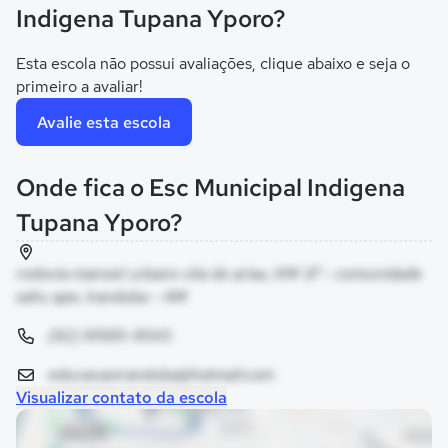
Indigena Tupana Yporo?
Esta escola não possui avaliações, clique abaixo e seja o
primeiro a avaliar!
Avalie esta escola
Onde fica o Esc Municipal Indigena
Tupana Yporo?
rodovia manoel urbano vila do ariau, KM 37 - comunidade
sahu ape, Iranduba - AM
(92) 91585-9543
educacaoiranduba@hotmail.com
Visualizar contato da escola