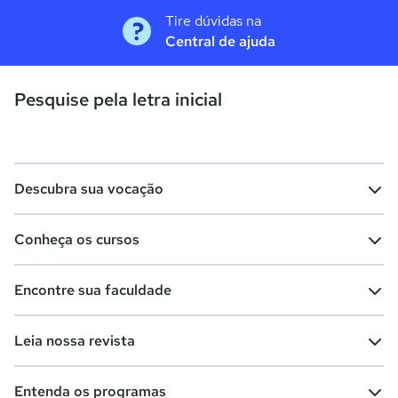
Tire dúvidas na
Central de ajuda
Pesquise pela letra inicial
Descubra sua vocação
Conheça os cursos
Teste vocacional
Lista de profissões
Encontre sua faculdade
Salários na sua região
Lista de cursos
Cursos de graduação
Leia nossa revista
Cursos de pós-graduação
Cursos livres
Lista de faculdades
Faculdades na sua cidade
Entenda os programas
Cursos técnicos
Cursos a distância (EaD)