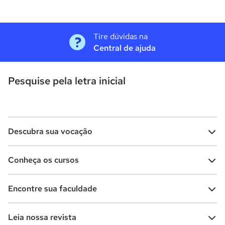
Tire dúvidas na
Central de ajuda
Pesquise pela letra inicial
Descubra sua vocação
Conheça os cursos
Teste vocacional
Lista de profissões
Encontre sua faculdade
Salários na sua região
Lista de cursos
Cursos de graduação
Leia nossa revista
Cursos de pós-graduação
Cursos livres