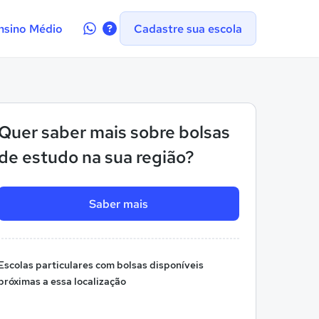
Contate-
nsino Médio
Cadastre sua escola
nos
no
WhatsApp
Quer saber mais sobre bolsas
de estudo na sua região?
Saber mais
Escolas particulares com bolsas disponíveis
próximas a essa localização