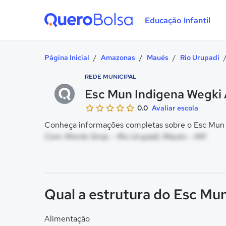
Educação Infantil
Quero Bolsa
Página Inicial
/
Amazonas
/
Maués
/
Rio Urupadi
REDE MUNICIPAL
Esc Mun Indigena Wegki
0.0
Avaliar escola
Conheça informações completas sobre o Esc Mun I
Com. Monte Sinai, - Rio Urupadi, Maués - AM
Qual a estrutura do Esc Mu
Alimentação