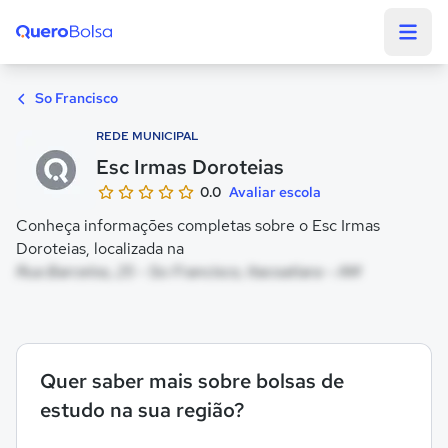
Quero Bolsa
So Francisco
REDE MUNICIPAL
Esc Irmas Doroteias
0.0
Avaliar escola
Conheça informações completas sobre o Esc Irmas
Doroteias, localizada na
Rua Barcelos, 25 - So Francisco, Itacoatiara - AM
Quer saber mais sobre bolsas de
estudo na sua região?