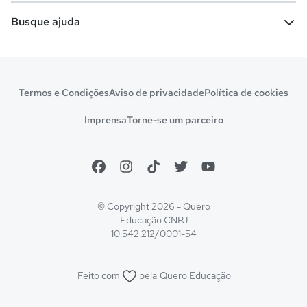
Escolas
Cursos gratuitos
Busque ajuda
Profissões
Pós-graduação
Notas de corte
Enem
Idiomas
Cursos técnicos
Manual do Enem
Sisu
Sobre o Quero Bolsa
Primeiros passos
Termos e Condições
Aviso de privacidade
Política de cookies
Escolas
Prouni
Fies
Reembolso e cancelamento
Financeiro e regras
Imprensa
Torne-se um parceiro
Pronatec
Sisutec
Atendimento e suporte
Matrícula e validação
Encceja
Vs Mais Estudo/Neora
Educa Brasil
© Copyright 2026 - Quero
Educação
CNPJ
10.542.212/0001-54
Feito com
pela
Quero Educação