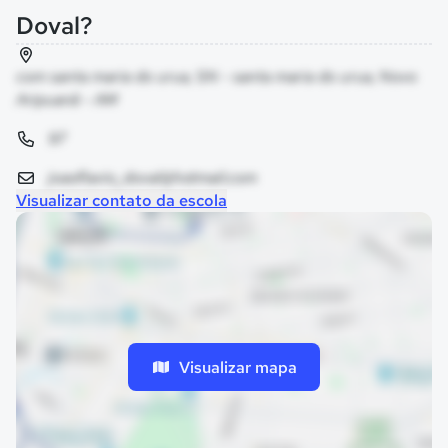
Doval?
com santa maria do urua, SN - santa maria do urua, Novo
Aripuanã - AM
97
joaoflavio_doval@hotmail.com
Visualizar contato da escola
Visualizar mapa