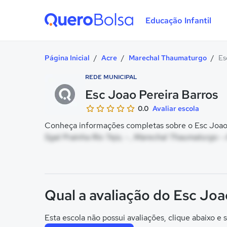
Educação Infantil
Quero Bolsa
Página Inicial
/
Acre
/
Marechal Thaumaturgo
/
Es
REDE MUNICIPAL
Esc Joao Pereira Barros
0.0
Avaliar escola
Conheça informações completas sobre o Esc Joao P
Sgal Prainha Rio Tejo, - , Marechal Thaumaturgo -
Qual a avaliação do Esc Joa
Esta escola não possui avaliações, clique abaixo e s