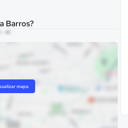
a Barros?
o - AC
sualizar mapa