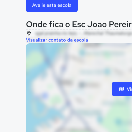
Avalie esta escola
Onde fica o Esc Joao Pereir
sgal prainha rio tejo, - , Marechal Thaumaturg
Visualizar contato da escola
Vi