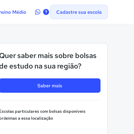
Contate-
nsino Médio
Cadastre sua escola
nos
no
WhatsApp
Quer saber mais sobre bolsas
de estudo na sua região?
Saber mais
Escolas particulares com bolsas disponíveis
próximas a essa localização