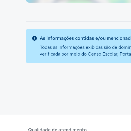
As informações contidas e/ou mencionada
Todas as informações exibidas são de domín
verificada por meio do Censo Escolar, Port
Qualidade de atendimento