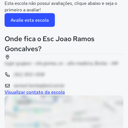
Esta escola não possui avaliações, clique abaixo e seja o
primeiro a avaliar!
Avalie esta escola
Onde fica o Esc Joao Ramos
Goncalves?
lugar guajara - vila gomes, sn - alto madeira, Borba - AM
(92) 3512-1308
semed-borba@bol.com.br
Visualizar contato da escola