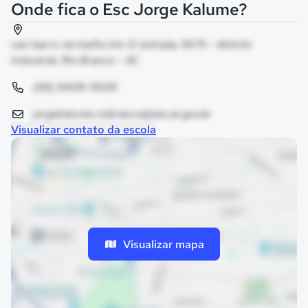
Onde fica o Esc Jorge Kalume?
nari barro vermelho km 12 estrada, 9575 - distrito
industrial, Rio Branco - AC
(68) 8408-9509
jorgekalume.riobranco@see.ac.gov.br
Visualizar contato da escola
Visualizar mapa