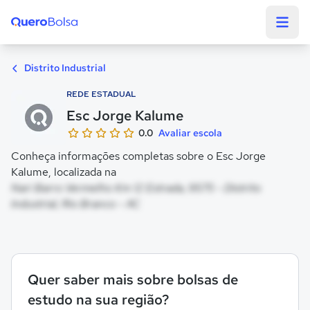
Quero Bolsa
Distrito Industrial
REDE ESTADUAL
Esc Jorge Kalume
0.0
Avaliar escola
Conheça informações completas sobre o Esc Jorge
Kalume, localizada na
Nari Barro Vermelho Km 12 Estrada, 9575 - Distrito
Industrial, Rio Branco - AC
Quer saber mais sobre bolsas de
estudo na sua região?