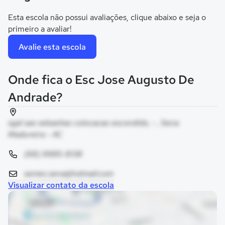
Esta escola não possui avaliações, clique abaixo e seja o
primeiro a avaliar!
Avalie esta escola
Onde fica o Esc Jose Augusto De
Andrade?
sgal sao sebastiao colocacao escondido, - , Sena
Madureira - AC
(68) 9985-8138
semec.sena@hotmail.com
Visualizar contato da escola