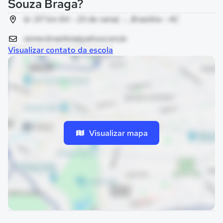
Souza Braga?
br 317 km 84 - 20 de ramal, - , Brasiléia - AC
semecbrasileia@yahoocom.br
Visualizar contato da escola
Visualizar mapa