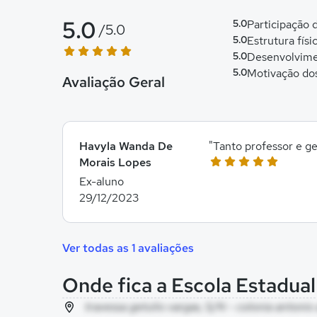
5.0
5.0
Participação
/5.0
5.0
Estrutura físi
5.0
Desenvolvime
5.0
Motivação do
Avaliação Geral
Havyla Wanda De
"Tanto professor e g
Morais Lopes
Ex-aluno
29/12/2023
Ver todas as 1 avaliações
Onde fica a Escola Estadua
travessa getulio vargas, S/N - colonia antonio