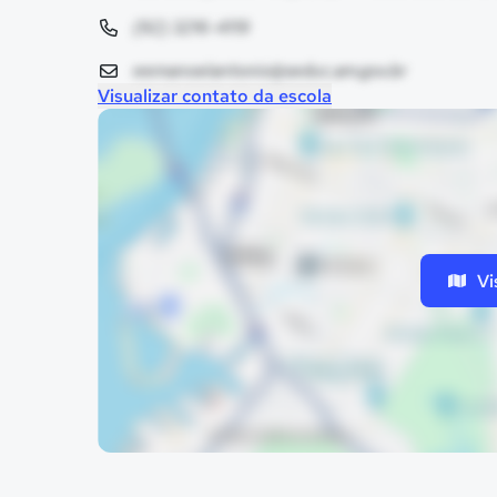
(92) 3216-4119
eemanoelantonio@seduc.am.gov.br
Visualizar contato da escola
Vi