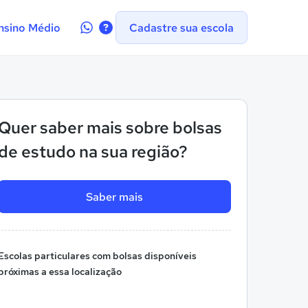
Contate-
nsino Médio
Cadastre sua escola
nos
no
WhatsApp
Quer saber mais sobre bolsas
de estudo na sua região?
Saber mais
Escolas particulares com bolsas disponíveis
próximas a essa localização