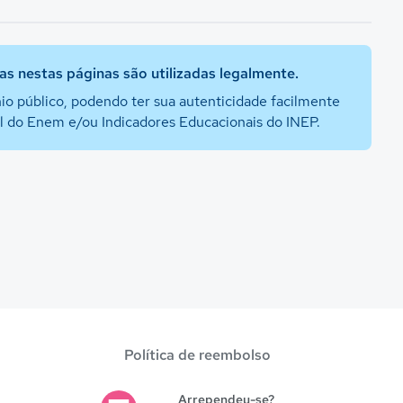
s nestas páginas são utilizadas legalmente.
io público, podendo ter sua autenticidade facilmente
al do Enem e/ou Indicadores Educacionais do INEP.
Política de reembolso
Arrependeu-se?