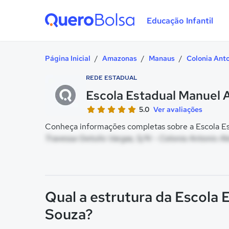
Educação Infantil
Quero Bolsa
Página Inicial
/
Amazonas
/
Manaus
/
Colonia Anto
REDE ESTADUAL
Escola Estadual Manuel 
5.0
Ver avaliações
Conheça informações completas sobre a Escola Es
Travessa Getulio Vargas, S/N - Colonia Antonio A
Qual a estrutura da Escola
Souza?