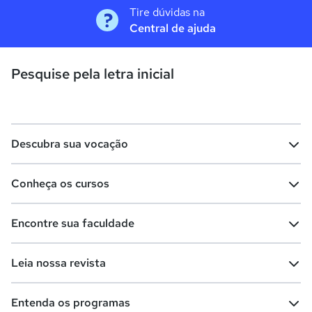
Tire dúvidas na
Central de ajuda
Pesquise pela letra inicial
Descubra sua vocação
Conheça os cursos
Teste vocacional
Lista de profissões
Encontre sua faculdade
Salários na sua região
Lista de cursos
Cursos de graduação
Leia nossa revista
Cursos de pós-graduação
Cursos livres
Lista de faculdades
Faculdades na sua cidade
Entenda os programas
Cursos técnicos
Cursos a distância (EaD)