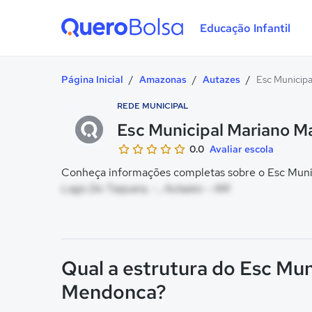
Educação Infantil
Quero Bolsa
Página Inicial
/
Amazonas
/
Autazes
/
Esc Municipa
REDE MUNICIPAL
Esc Municipal Mariano M
0.0
Avaliar escola
Conheça informações completas sobre o Esc Munic
Lago Do Taquara, - , Autazes - AM
Qual a estrutura do Esc Mun
Mendonca?