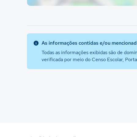
As informações contidas e/ou mencionada
Todas as informações exibidas são de domín
verificada por meio do Censo Escolar, Port