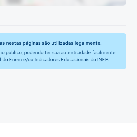
s nestas páginas são utilizadas legalmente.
io público, podendo ter sua autenticidade facilmente
al do Enem e/ou Indicadores Educacionais do INEP.