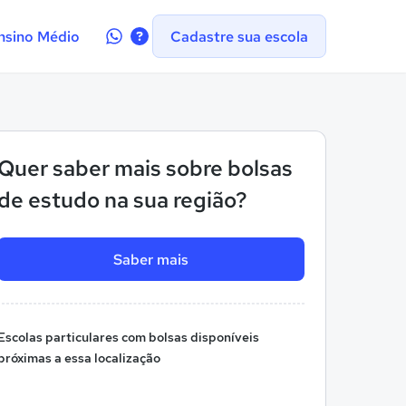
Contate-
nsino Médio
Cadastre sua escola
nos
no
WhatsApp
Quer saber mais sobre bolsas
de estudo na sua região?
Saber mais
Escolas particulares com bolsas disponíveis
próximas a essa localização