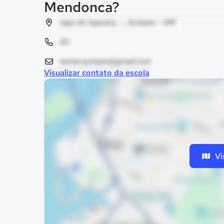
Mendonca?
lago do taquara, - , Autazes - AM
92
semecautazes@gmail.com
Visualizar contato da escola
Vi