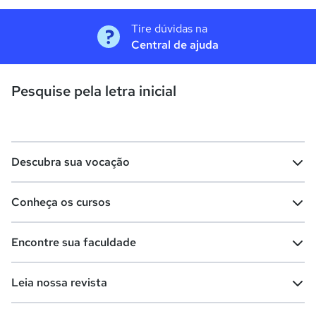
Tire dúvidas na
Central de ajuda
Pesquise pela letra inicial
Descubra sua vocação
Conheça os cursos
Teste vocacional
Lista de profissões
Encontre sua faculdade
Salários na sua região
Lista de cursos
Cursos de graduação
Leia nossa revista
Cursos de pós-graduação
Cursos livres
Lista de faculdades
Faculdades na sua cidade