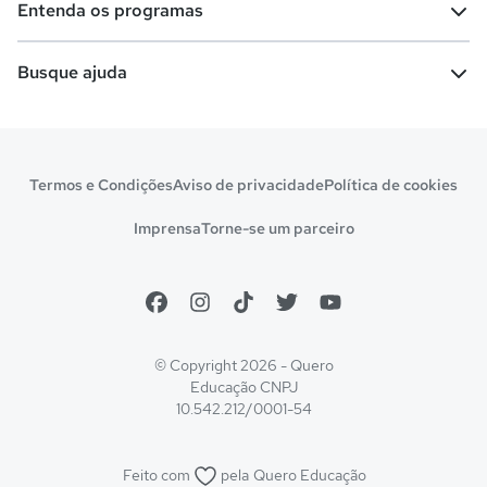
Entenda os programas
Cursos técnicos
Cursos a distância (EaD)
Comunidade Quero
Vestibular e Enem
Dicas e curiosidades
Escolas
Cursos gratuitos
Busque ajuda
Profissões
Pós-graduação
Notas de corte
Enem
Idiomas
Cursos técnicos
Manual do Enem
Sisu
Sobre o Quero Bolsa
Primeiros passos
Termos e Condições
Aviso de privacidade
Política de cookies
Escolas
Prouni
Fies
Reembolso e cancelamento
Financeiro e regras
Imprensa
Torne-se um parceiro
Pronatec
Sisutec
Atendimento e suporte
Matrícula e validação
Encceja
Vs Mais Estudo/Neora
Educa Brasil
© Copyright 2026 - Quero
Educação
CNPJ
10.542.212/0001-54
Feito com
pela
Quero Educação