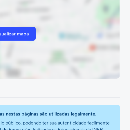
sualizar mapa
s nestas páginas são utilizadas legalmente.
io público, podendo ter sua autenticidade facilmente
al do Enem e/ou Indicadores Educacionais do INEP.