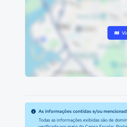
Vi
As informações contidas e/ou mencionada
Todas as informações exibidas são de domín
verificada por meio do Censo Escolar, Port