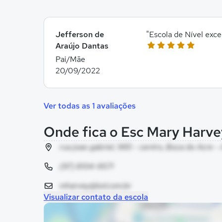
Jefferson de
"Escola de Nível exce
Araújo Dantas
Pai/Mãe
20/09/2022
Ver todas as 1 avaliações
Onde fica o Esc Mary Harv
rua joao gabriel, 985 - centro, Boca do Acre -
(97) 8104-9571
mharvey@bol.com.br
Visualizar contato da escola