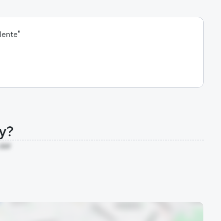
lente"
ey?
 AM