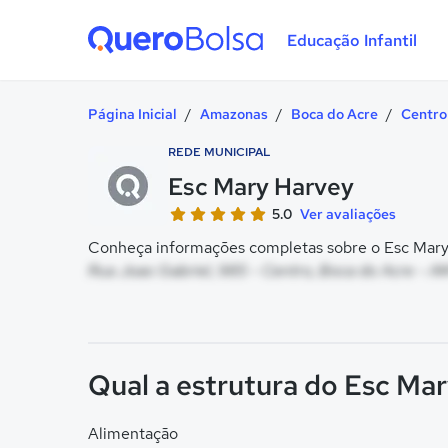
Educação Infantil
Quero Bolsa
Página Inicial
/
Amazonas
/
Boca do Acre
/
Centro
REDE MUNICIPAL
Esc Mary Harvey
5.0
Ver avaliações
Conheça informações completas sobre o Esc Mary 
Rua Joao Gabriel, 985 - Centro, Boca do Acre - A
Qual a estrutura do Esc Ma
Alimentação