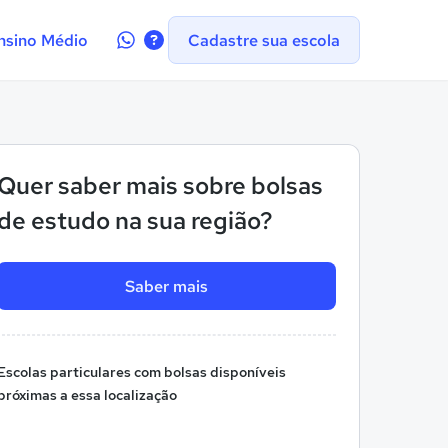
Contate-
nsino Médio
Cadastre sua escola
nos
no
WhatsApp
Quer saber mais sobre bolsas
de estudo na sua região?
Saber mais
Escolas particulares com bolsas disponíveis
próximas a essa localização