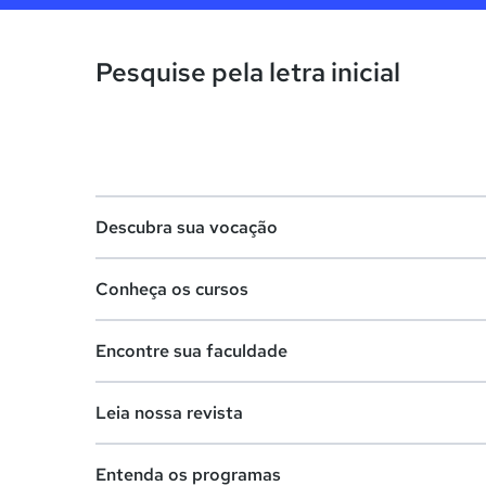
Pesquise pela letra inicial
Descubra sua vocação
Conheça os cursos
Teste vocacional
Encontre sua faculdade
Lista de profissões
Lista de cursos
Salários na sua região
Leia nossa revista
Cursos de graduação
Lista de faculdades
Cursos de pós-graduação
Entenda os programas
Faculdades na sua cidade