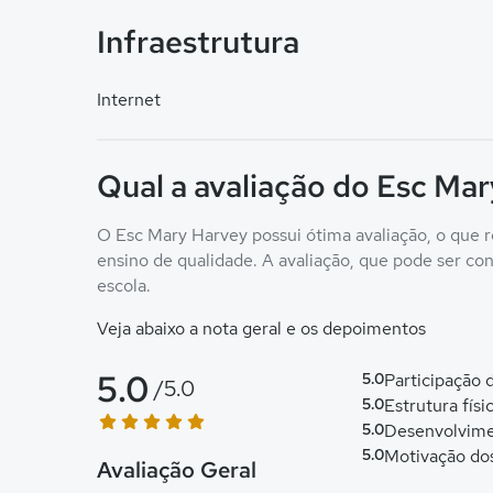
Infraestrutura
Internet
Qual a avaliação do Esc Ma
O Esc Mary Harvey possui ótima avaliação, o que r
ensino de qualidade. A avaliação, que pode ser conf
escola.
Veja abaixo a nota geral e os depoimentos
5.0
5.0
Participação
/5.0
5.0
Estrutura físi
5.0
Desenvolvime
5.0
Motivação do
Avaliação Geral