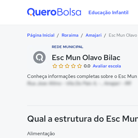
Educação Infantil
Quero Bolsa
Página Inicial
/
Roraima
/
Amajari
/
Esc Mun Olavo 
REDE MUNICIPAL
Esc Mun Olavo Bilac
0.0
Avaliar escola
Conheça informações completas sobre o Esc Mun Ol
Rua Jose Altino - Vila Do Paiv A, - , Amajari - RR
Qual a estrutura do Esc Mun
Alimentação