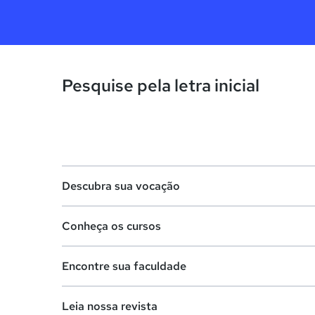
Pesquise pela letra inicial
Descubra sua vocação
Conheça os cursos
Teste vocacional
Encontre sua faculdade
Lista de profissões
Lista de cursos
Salários na sua região
Leia nossa revista
Cursos de graduação