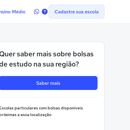
Contate-
nsino Médio
Cadastre sua escola
nos
no
WhatsApp
Quer saber mais sobre bolsas
de estudo na sua região?
Saber mais
Escolas particulares com bolsas disponíveis
próximas a essa localização