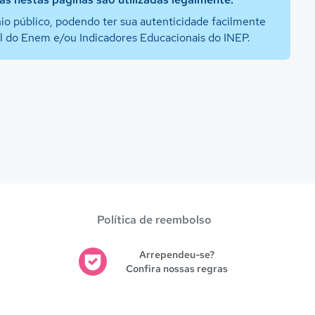
io público, podendo ter sua autenticidade facilmente
al do Enem e/ou Indicadores Educacionais do INEP.
Política de reembolso
Arrependeu-se?
Confira nossas regras