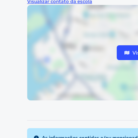
Visualizar contato da escola
Vi
As informações contidas e/ou mencionada