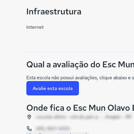
Infraestrutura
Internet
Qual a avaliação do Esc Mun
Esta escola não possui avaliações, clique abaixo e s
Avalie esta escola
Onde fica o Esc Mun Olavo 
rua jose altino - vila do paiv a, - , Amajari - RR
(95) 3621-4303