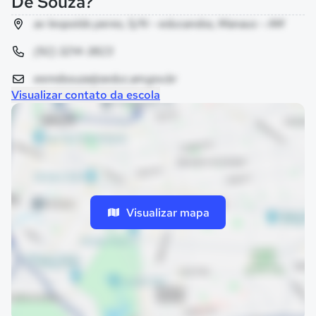
De Souza?
av leopoldo peres, S/N - educandos, Manaus - AM
(92) 3214-3823
eemdsouza@seduc.am.gov.br
Visualizar contato da escola
Visualizar mapa