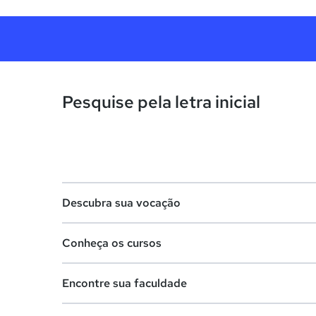
Pesquise pela letra inicial
Descubra sua vocação
Conheça os cursos
Teste vocacional
Encontre sua faculdade
Lista de profissões
Lista de cursos
Salários na sua região