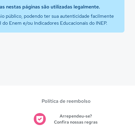
s nestas páginas são utilizadas legalmente.
io público, podendo ter sua autenticidade facilmente
al do Enem e/ou Indicadores Educacionais do INEP.
Política de reembolso
Arrependeu-se?
Confira nossas regras