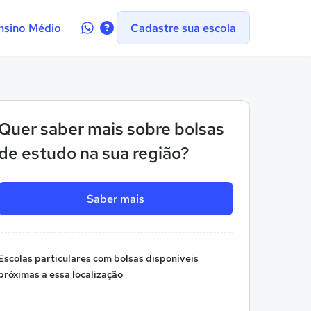
Contate-
nsino Médio
Cadastre sua escola
nos
no
WhatsApp
Quer saber mais sobre bolsas
de estudo na sua região?
Saber mais
Escolas particulares com bolsas disponíveis
próximas a essa localização