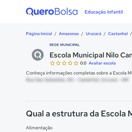
Educação Infantil
Quero Bolsa
Página Inicial
/
Amazonas
/
Urucará
/
Castanhal
REDE MUNICIPAL
Escola Municipal Nilo Can
0.0
Avaliar escola
Conheça informações completas sobre a Escola Mun
Rua Sao Sebastiao, SN - Castanhal, Urucará - AM
Qual a estrutura da Escola 
Alimentação