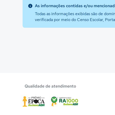
As informações contidas e/ou mencionada
Todas as informações exibidas são de domín
verificada por meio do Censo Escolar, Port
Qualidade de atendimento