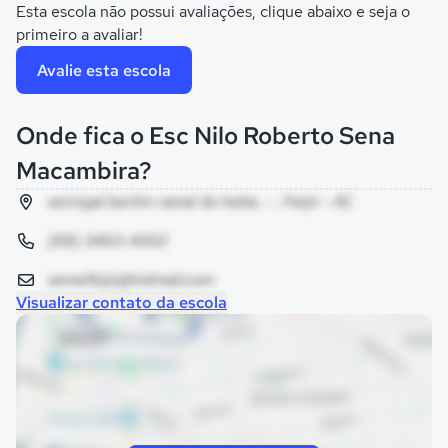
Esta escola não possui avaliações, clique abaixo e seja o
primeiro a avaliar!
Avalie esta escola
Onde fica o Esc Nilo Roberto Sena
Macambira?
seringal berlim ramal do hebe, - , Feijó - AC
(68) 3463-4002
semefeijo@hotmail.com
Visualizar contato da escola