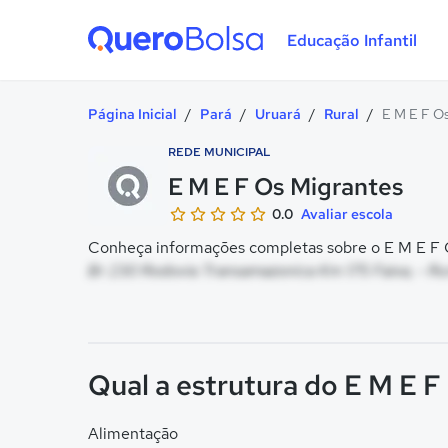
Educação Infantil
Quero Bolsa
Página Inicial
/
Pará
/
Uruará
/
Rural
/
E M E F O
REDE MUNICIPAL
E M E F Os Migrantes
0.0
Avaliar escola
Conheça informações completas sobre o E M E F O
Br 230 Rodovia Transamazonica Km 175 Faixa, - Rur
Qual a estrutura do E M E 
Alimentação