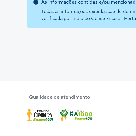
As informações contidas e/ou mencionada
Todas as informações exibidas são de domín
verificada por meio do Censo Escolar, Port
Qualidade de atendimento