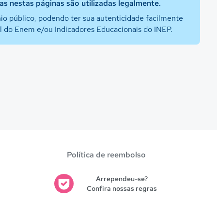
s nestas páginas são utilizadas legalmente.
io público, podendo ter sua autenticidade facilmente
al do Enem e/ou Indicadores Educacionais do INEP.
Política de reembolso
Arrependeu-se?
Confira nossas regras