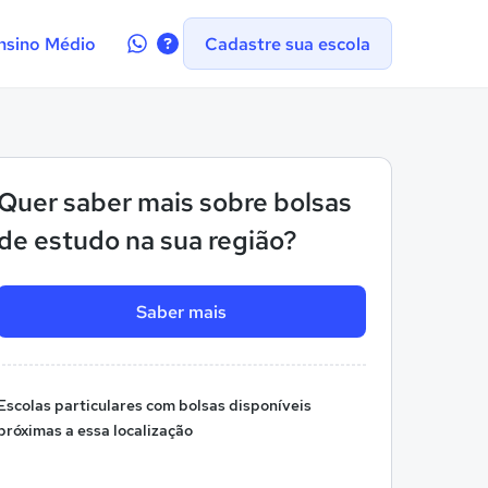
Contate-
nsino Médio
Cadastre sua escola
nos
no
WhatsApp
Quer saber mais sobre bolsas
de estudo na sua região?
Saber mais
Escolas particulares com bolsas disponíveis
próximas a essa localização