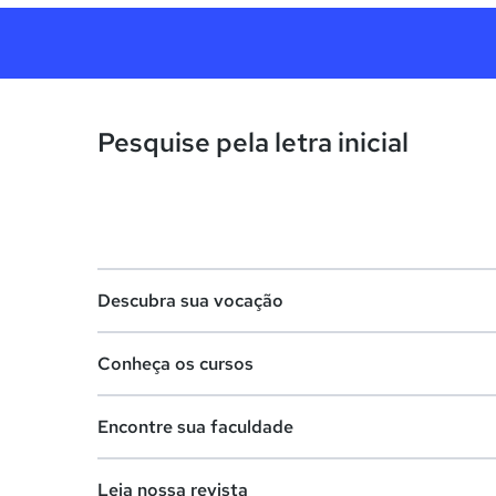
Pesquise pela letra inicial
Descubra sua vocação
Conheça os cursos
Teste vocacional
Encontre sua faculdade
Lista de profissões
Lista de cursos
Salários na sua região
Leia nossa revista