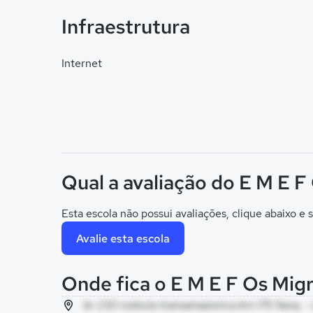
Infraestrutura
Internet
Qual a avaliação do E M E F
Esta escola não possui avaliações, clique abaixo e s
Avalie esta escola
Onde fica o E M E F Os Mig
br 230 rodovia transamazonica km 175 faixa, - 