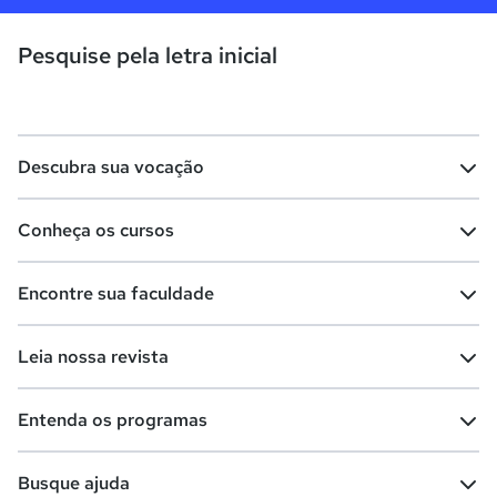
Pesquise pela letra inicial
Descubra sua vocação
Conheça os cursos
Teste vocacional
Lista de profissões
Encontre sua faculdade
Salários na sua região
Lista de cursos
Cursos de graduação
Leia nossa revista
Cursos de pós-graduação
Cursos livres
Lista de faculdades
Faculdades na sua cidade
Entenda os programas
Cursos técnicos
Cursos a distância (EaD)
Comunidade Quero
Vestibular e Enem
Dicas e curiosidades
Escolas
Cursos gratuitos
Busque ajuda