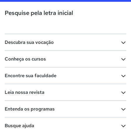
Pesquise pela letra inicial
Descubra sua vocação
Conheça os cursos
Teste vocacional
Lista de profissões
Encontre sua faculdade
Salários na sua região
Lista de cursos
Cursos de graduação
Leia nossa revista
Cursos de pós-graduação
Cursos livres
Lista de faculdades
Faculdades na sua cidade
Entenda os programas
Cursos técnicos
Cursos a distância (EaD)
Comunidade Quero
Vestibular e Enem
Dicas e curiosidades
Escolas
Cursos gratuitos
Busque ajuda
Profissões
Pós-graduação