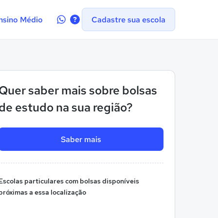
Contate-
nsino Médio
Cadastre sua escola
nos
no
WhatsApp
Quer saber mais sobre bolsas
de estudo na sua região?
Saber mais
Escolas particulares com bolsas disponíveis
próximas a essa localização