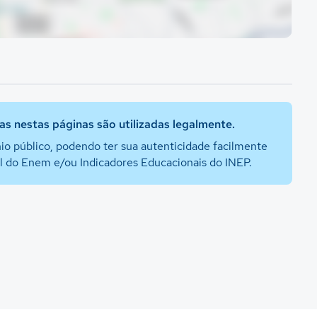
s nestas páginas são utilizadas legalmente.
io público, podendo ter sua autenticidade facilmente
al do Enem e/ou Indicadores Educacionais do INEP.