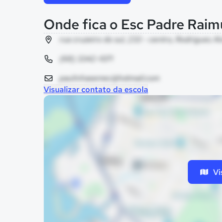
Onde fica o Esc Padre Rai
rua cruzeiro do sul, 233 - centro, Rodrigues Al
(68) 3342-1071
paulinhasemec@hotmail.com
Visualizar contato da escola
Vi