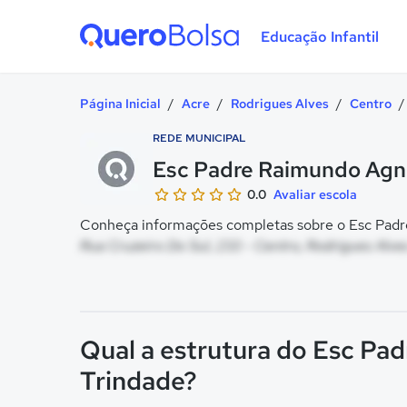
Educação Infantil
Quero Bolsa
Página Inicial
/
Acre
/
Rodrigues Alves
/
Centro
/
REDE MUNICIPAL
Esc Padre Raimundo Agn
0.0
Avaliar escola
Conheça informações completas sobre o Esc Padre
Rua Cruzeiro Do Sul, 233 - Centro, Rodrigues Alve
Qual a estrutura do Esc Pa
Trindade?